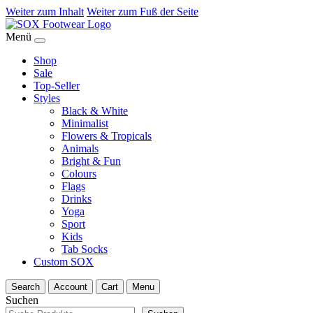
Weiter zum Inhalt
Weiter zum Fuß der Seite
Menü
Shop
Sale
Top-Seller
Styles
Black & White
Minimalist
Flowers & Tropicals
Animals
Bright & Fun
Colours
Flags
Drinks
Yoga
Sport
Kids
Tab Socks
Custom SOX
Search
Account
Cart
Menu
Suchen