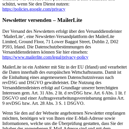
schützt, wenn Sie den Dienst nutzen:
https://policies.google.com/privacy
Newsletter versenden – MailerLite
Der Versand des Newsletters erfolgt über den Versanddienstleister
‘MailerLite’, eine Newsletter-Versandplattform der MailerLite
Limited, Ground Floor, 71 Lower Baggot Street, Dublin 2, D02
P593, Irland. Die Datenschutzbestimmungen des
Versanddienstleisters können Sie hier einsehen:
https://www.mailerlite.com/legal/privacy-policy
MailerLite ist ein Anbieter mit Sitz in der EU (Irland) und verarbeitet
die Daten innerhalb des europäischen Wirtschaftsraums. Damit ist
die Einhaltung eines angemessenen Datenschutzniveaus nach
revDSG und DSGVO gewährleistet. Die Nutzung des
Versanddienstleisters erfolgt auf Grundlage unserer berechtigten
Interessen gem. Art. 31 Abs. 2 lit. d revDSG bzw. Art. 6 Abs. 1 lit. f
DSGVO und einer Auftragsverarbeitungsvereinbarung gemäss Art.
9 revDSG bzw. Art. 28 Abs. 3 S. 1 DSGVO.
Wenn Sie den auf der Webseite angebotenen Newsletter empfangen
möchten, benötigen wir von Ihnen eine E-Mail-Adresse sowie
Informationen, welche uns die Überprüfung gestatten, dass Sie der
Inhaber der angegebenen E-Mail-Adresse sind und mit dem