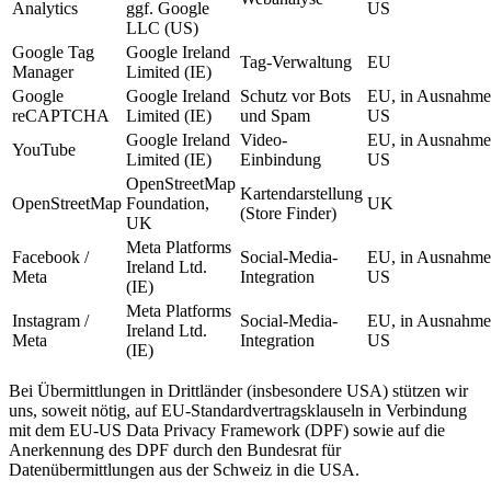
Analytics
ggf. Google
US
LLC (US)
Google Tag
Google Ireland
Tag-Verwaltung
EU
Manager
Limited (IE)
Google
Google Ireland
Schutz vor Bots
EU, in Ausnahm
reCAPTCHA
Limited (IE)
und Spam
US
Google Ireland
Video-
EU, in Ausnahm
YouTube
Limited (IE)
Einbindung
US
OpenStreetMap
Kartendarstellung
OpenStreetMap
Foundation,
UK
(Store Finder)
UK
Meta Platforms
Facebook /
Social-Media-
EU, in Ausnahm
Ireland Ltd.
Meta
Integration
US
(IE)
Meta Platforms
Instagram /
Social-Media-
EU, in Ausnahm
Ireland Ltd.
Meta
Integration
US
(IE)
Bei Übermittlungen in Drittländer (insbesondere USA) stützen wir
uns, soweit nötig, auf EU-Standardvertragsklauseln in Verbindung
mit dem EU-US Data Privacy Framework (DPF) sowie auf die
Anerkennung des DPF durch den Bundesrat für
Datenübermittlungen aus der Schweiz in die USA.