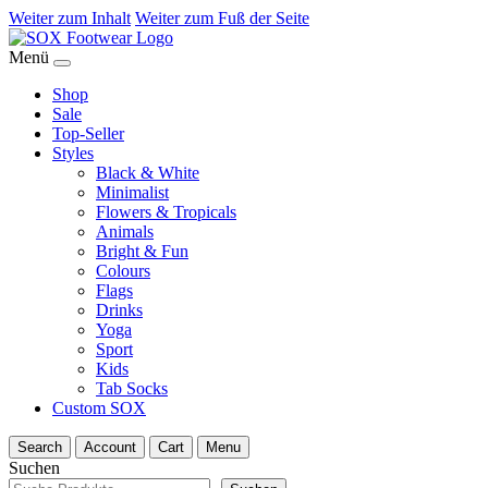
Weiter zum Inhalt
Weiter zum Fuß der Seite
Menü
Shop
Sale
Top-Seller
Styles
Black & White
Minimalist
Flowers & Tropicals
Animals
Bright & Fun
Colours
Flags
Drinks
Yoga
Sport
Kids
Tab Socks
Custom SOX
Search
Account
Cart
Menu
Suchen