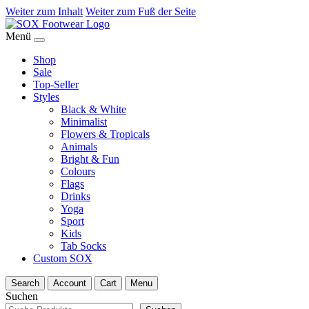
Weiter zum Inhalt
Weiter zum Fuß der Seite
Menü
Shop
Sale
Top-Seller
Styles
Black & White
Minimalist
Flowers & Tropicals
Animals
Bright & Fun
Colours
Flags
Drinks
Yoga
Sport
Kids
Tab Socks
Custom SOX
Search
Account
Cart
Menu
Suchen